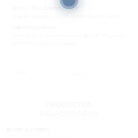
Envíos a Todo Estados Unidos
Adquiere este equipo y lo llevaremos hasta tus manos.
Calidad Garantizada
Tenemos las mejores marcas en equipos de refrigeración y
cocción para cubrir tu necesidad.
Marca
Coriat
PRODUCTOS
RELACIONADOS
AÑADIR AL CARRITO