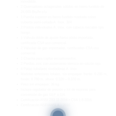
inoxidable.
2 Quemadores octagonales sólidos en hierro fundido de
24,000 Btu/hr c/u.
1 Parrilla superior en hierro fundido montada sobre
cubierta semi-sellada A. Inox. 304.
2 Pilotos individuales A. Inox. con cabeza roscable tipo
hongo.
1 Válvula doble de ajuste flama piloto importada,
certificada CSA uso comercial.
2 Válvulas de gas importadas, certificadas CSA uso
comercial.
1 Charola para captar escurrimientos.
2 Perillas zinc con aislamiento térmico en silicón rojo.
4 Patas tubulares niveladoras A. Inox.
Medidas exteriores totales, sin empaque: frente: 0.295 m,
fondo: 0.780 m, altura: 0.320 – 0.370 m.
Peso sin empaque: 36 kg.
Incluye regulador de presión y kit de espreas para
conversión de gas GLP a GN.
Certificación ANSI Z83.11-2016 • CSA 1.8-2016.
Certificación NSF/ANSI 4 – 2016.