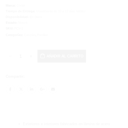
Marca:
Coriat
Tiempo de Entrega:
Usualmente de 10 a 12 días hábiles
Disponibilidad:
En Stock
Estado:
Nuevo
SKU:
PCV-2
Categorías:
Cocción
,
Parrillas
AÑADIR AL CARRITO
Compartir:
Exteriores e interiores fabricados en lámina de acero