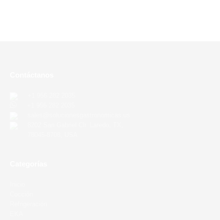
Contáctanos
+1 956 282 2035
+1 956 282 2035
sales@solucionesgastronomicas.us
8202 San Gabriel Clr. Laredo, TX,
78045-8708, USA
Categorías
Inicio
Cocción
Refrigeración
EKA