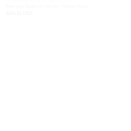
BASES PARA EQUIPOS DE COCCIÓN
,
COCCIÓN
Base para Equipo de Cocción – SolGas 29 cm.
$
241.51 USD