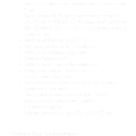
Soportes laterales para 4 bandejas con una separación de
89 mm.
Capacidad para (4) Rejillas de acero inoxidable de 45,7
cm x 66 cm INCLUIDAS, u (8) Bandejas de tamaño medio
NO INCLUIDAS (33,0 cm x 45,7 cm) una al lado de la otra
(sobre rejillas)
Rango de temperatura: 93 a 260 °C.
Cámara de cocción de acero inoxidable.
Panel de control digital programable.
Ventilador bidireccional.
Aislamiento del horno de alto rendimiento.
Motor y ventilador de alta eficiencia.
Junta de puerta empotrada.
Puerta de vidrio de doble panel con bisagra derecha
(apertura a la izquierda).
Vidrio interno diseñado para facilitar la limpieza.
Modo de cocción temporizado o continuo.
Luz halógena interna.
Medidas (frente, fondo, alto): 820 x 828 x 653 mm.
Envíos a Todo Estados Unidos