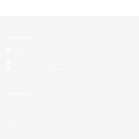
Contáctanos
+1 956 282 2035
+1 956 282 2035
sales@solucionesgastronomicas.us
8202 San Gabriel Clr. Laredo, TX,
78045-8708, USA
Categorías
Inicio
Cocción
Refrigeración
EKA