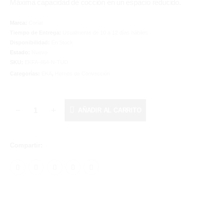
Máxima capacidad de cocción en un espacio reducido.
Marca:
Coriat
Tiempo de Entrega:
Usualmente de 10 a 12 días hábiles
Disponibilidad:
En Stock
Estado:
Nuevo
SKU:
EKFA-464-N-TUD
Categorías:
EKA
,
Hornos de Convección
AÑADIR AL CARRITO
Compartir: